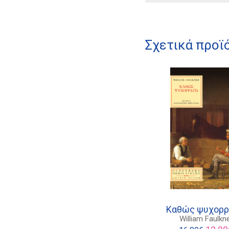
Σχετικά προϊ
Καθώς ψυχορ
William Faulkn
Origina