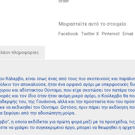
order.
Μοιραστείτε αυτό το στοιχείο:
Facebook
Twitter X
Pinterest
Email
πλέον πληροφορίες
ου Κάλερβο, είναι ίσως ένας από τους πιο σκοτεινούς και παράλογ
όλκιν τον αποκαλούσε, ήταν ένα ορφανό αγόρι με υπερφυσικές δυν
χυρου και αδίστακτου Ούνταμο, που είχε σκοτώσει τον πατέρα του
ρές και τον ίδιο όταν ήταν ακόμη μικρό αγόρι, ο Κούλερβο θα πο
 αδερφής του, της Γουάνονα, αλλά και την προστασία που του πρό
κε να εκδικηθεί τον Ούνταμο. Ωστόσο, πριν πάρει την εκδίκηση π
να ξεφύγει από την αδυσώπητη μοίρα…
ρβο”, η οποία εκδίδεται για πρώτη φορά μαζί με τα προσχέδια, τις
τε να γράψει το συγκεκριμένο έργο, μπορεί να θεωρηθεί η αρχετυπ