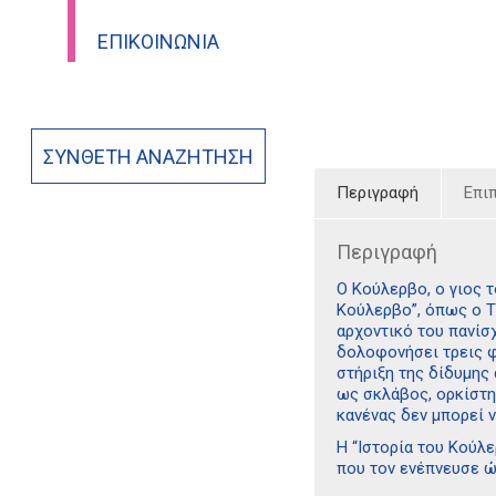
ΕΠΙΚΟΙΝΩΝΊΑ
ΣΎΝΘΕΤΗ ΑΝΑΖΉΤΗΣΗ
Περιγραφή
Επι
Περιγραφή
Ο Κούλερβο, ο γιος τ
Κούλερβο”, όπως ο Τ
αρχοντικό του πανίσ
δολοφονήσει τρεις φο
στήριξη της δίδυμης
ως σκλάβος, ορκίστη
κανένας δεν μπορεί 
Η “Ιστορία του Κούλε
που τον ενέπνευσε ώσ