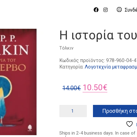
Συνδ
Η ιστορία το
Τόλκιν
Κωδικός προϊόντος:
978-960-04-4
Κατηγορία:
Λογοτεχνία μεταφρασμ
Original
Η
10.50
€
14.00
€
price
τρέχουσ
was:
τιμή
Η
Προσθήκη στο
ιστορία
14.00€.
είναι:
του
10.50€.
Κούλερβο
ποσότητα
Ships in 2-4 business days. In case of