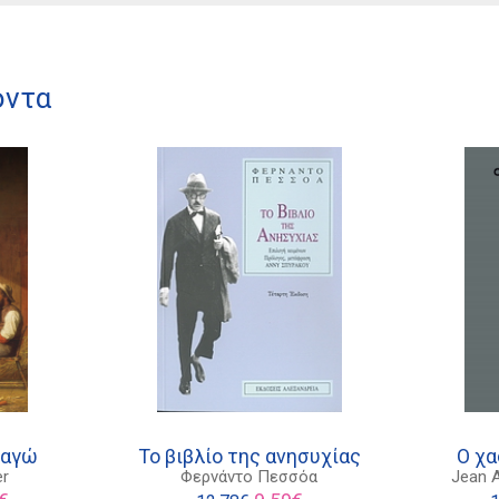
όντα
ραγώ
Το βιβλίο της ανησυχίας
Ο χα
er
Φερνάντο Πεσσόα
Jean A
l
Η
Original
Η