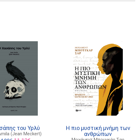
σάπης του Υρλύ
Η πιο μυστική μνήμη των
ανθρώπων
mila (Jean Meckert)
Original
Η
Μοχάµεντ Μπουγκάρ Σαρ