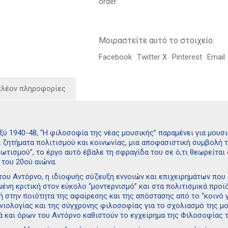
order.
Μοιραστείτε αυτό το στοιχείο:
Facebook
Twitter X
Pinterest
Email
πλέον πληροφορίες
ξύ 1940-48, “Η φιλοσοφία της νέας μουσικής” παραμένει για μουσ
 ζητήματα πολιτισμού και κοινωνίας, μια αποφασιστική συμβολή τ
ωτισμού”, το έργο αυτό έβαλε τη σφραγίδα του σε ό,τι θεωρείται 
 του 20ού αιώνα.
του Αντόρνο, η ιδιοφυής σύζευξη εννοιών και επιχειρημάτων που 
ένη κριτική στον εύκολο “μοντερνισμό” και στα πολιτισμικά προϊ
 στην ποιότητα της αφαίρεσης και της απόστασης από το “κοινό γ
νιολογίας και της σύγχρονης φιλοσοφίας για το σχολιασμό της μ
ά και όρων του Αντόρνο καθιστούν το εγχείρημα της Φιλοσοφίας 