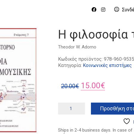
Συνδ
Η φιλοσοφία 
Theodor W. Adorno
Κωδικός προϊόντος:
978-960-9535
Κατηγορία:
Κοινωνικές επιστήμες
Original
Η
15.00
€
20.00
€
price
τρέχουσ
was:
τιμή
Η
Προσθήκη στο
φιλοσοφία
20.00€.
είναι:
της
15.00€.
νέας
μουσικής
Ships in 2-4 business days. In case of
ποσότητα