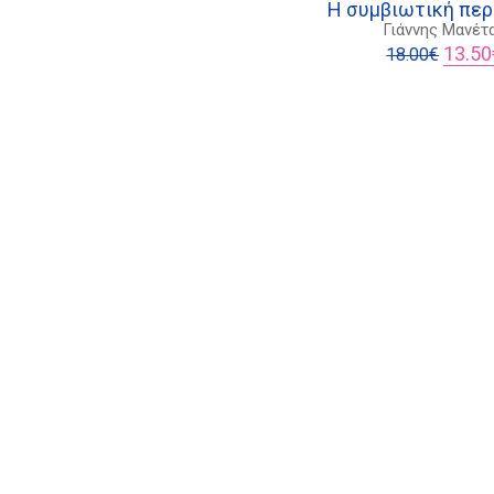
Η συμβιωτική περ
Γιάννης Μανέτ
Origina
13.50
18.00
€
price
was:
18.00€.