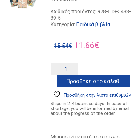
Κωδικός προϊόντος:
978-618-5488-
89-5
Κατηγορία:
Παιδικά βιβλία
Original
Η
11.66
€
15.54
€
price
τρέχουσα
was:
τιμή
Η
Alternative:
αυλή
15.54€.
είναι:
της
Προσθήκη στο καλάθι
11.66€.
χαράς
ποσότητα
Πρόσθήκη στην λίστα επιθυμιών
Ships in 2-4 business days. In case of
shortage, you will be informed by email
about the progress of the order.
Μοιραστείτε αυτό το στοιχείο: