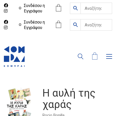
Συνδέσου η
Eγγράψου
Συνδέσου η
Eγγράψου
Η αυλή της
χαράς
Rocio Bonilla