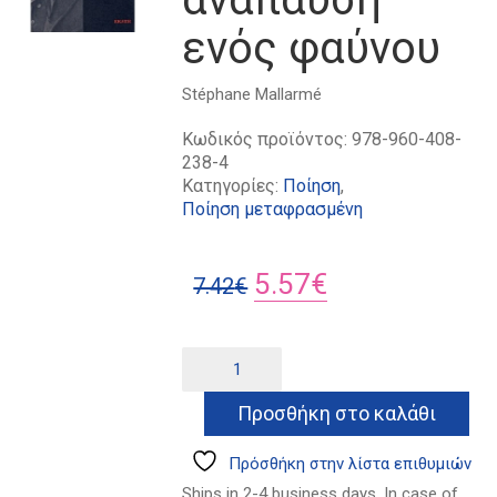
ενός φαύνου
Stéphane Mallarmé
Κωδικός προϊόντος:
978-960-408-
238-4
Κατηγορίες:
Ποίηση
,
Ποίηση μεταφρασμένη
Original
Η
5.57
€
7.42
€
price
τρέχουσα
was:
τιμή
Η
Alternative:
απογευματική
7.42€.
είναι:
ανάπαυση
Προσθήκη στο καλάθι
5.57€.
ενός
φαύνου
ποσότητα
Πρόσθήκη στην λίστα επιθυμιών
Ships in 2-4 business days. In case of