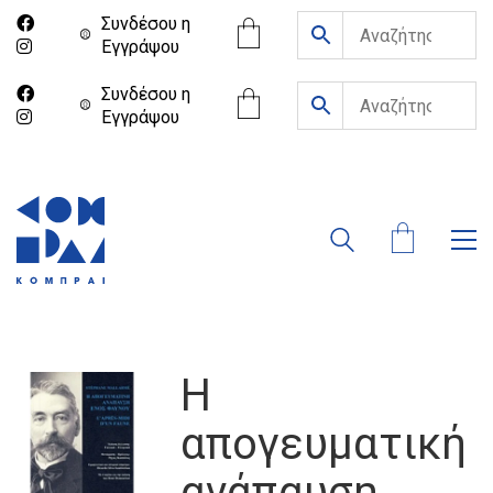
Συνδέσου η
Eγγράψου
Συνδέσου η
Eγγράψου
Η
απογευματική
ανάπαυση