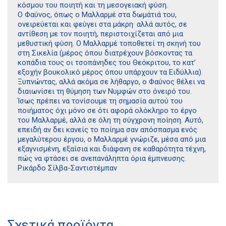
κόσμου του ποιητή και τη μεσογειακή φύση.
Ο Φαύνος, όπως ο Μαλλαρμέ στα δωμάτιά του,
ονειρεύεται και φεύγει στα μάκρη· αλλά αυτός, σε
αντίθεση με τον ποιητή, περιστοιχίζεται από μια
μεθυστική φύση. Ο Μαλλαρμέ τοποθετεί τη σκηνή του
στη Σικελία (μέρος όπου διατρέχουν βόσκοντας τα
κοπάδια τους οι τσοπάνηδες του Θεόκριτου, το κατ’
εξοχήν βουκολικό μέρος όπου υπάρχουν τα Ειδύλλια).
Ξυπνώντας, αλλά ακόμα σε λήθαργο, ο Φαύνος θέλει να
διαιωνίσει τη θύμηση των Νυμφών στο όνειρό του.
Ίσως πρέπει να τονίσουμε τη σημασία αυτού του
ποιήματος όχι μόνο σε ότι αφορά ολόκληρο το έργο
του Μαλλαρμέ, αλλά σε όλη τη σύγχρονη ποίηση. Αυτό,
επειδή αν δει κανείς το ποίημα σαν απόσπασμα ενός
μεγαλύτερου έργου, ο Μαλλαρμέ γνώριζε, μέσα από μια
εξαγνισμένη, εξαίσια και διάφανη σε καθαρότητα τέχνη,
πώς να φτάσει σε ανεπανάληπτα όρια έμπνευσης.
Ρικάρδο Σίλβα-Σαντιστέμπαν
Διδότου 34, Αθήνα 106 80
21 1750 8340
Σχετικά προϊόντα