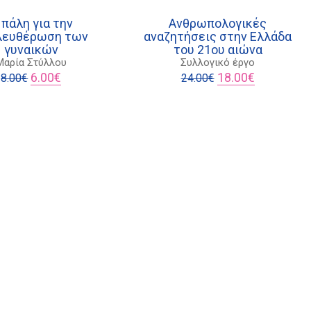
 πάλη για την
Ανθρωπολογικές
λευθέρωση των
αναζητήσεις στην Ελλάδα
γυναικών
του 21ου αιώνα
Μαρία Στύλλου
Συλλογικό έργο
Original
Η
Original
Η
6.00
€
18.00
€
8.00
€
24.00
€
price
τρέχουσα
price
τρέχουσα
was:
τιμή
was:
τιμή
8.00€.
είναι:
24.00€.
είναι:
6.00€.
18.00€.