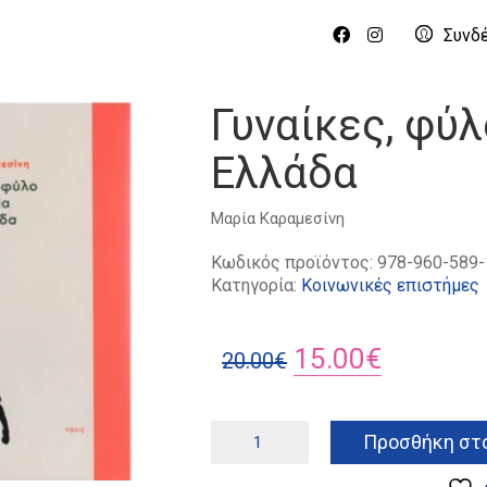
Συνδ
Γυναίκες, φύλ
Ελλάδα
Μαρία Καραμεσίνη
Κωδικός προϊόντος:
978-960-589-
Κατηγορία:
Κοινωνικές επιστήμες
Original
Η
15.00
€
20.00
€
price
τρέχουσ
was:
τιμή
Γυναίκες,
Προσθήκη στο
φύλο
20.00€.
είναι:
και