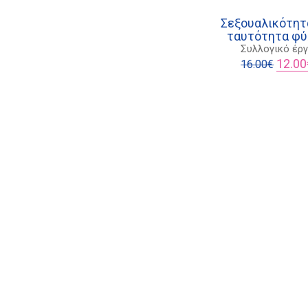
Σεξουαλικότητ
ταυτότητα φύ
Συλλογικό έρ
Origina
12.00
16.00
€
price
was:
16.00€.