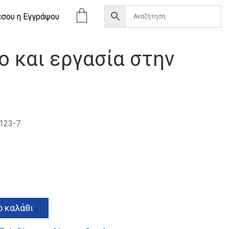
έσου η Eγγράψου
ο και εργασία στην
123-7
α
Alternative:
 καλάθι