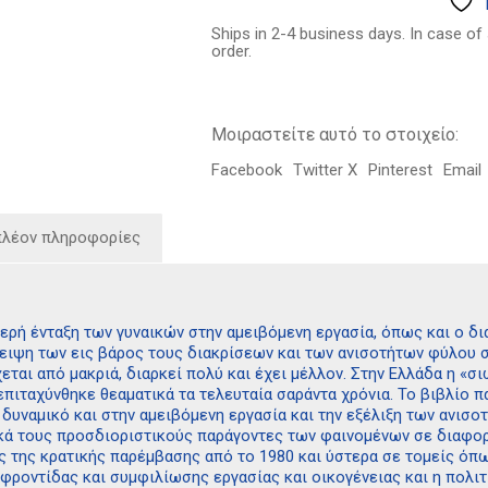
15.00€.
εργασία
στην
Ships in 2-4 business days. In case of
Ελλάδα
order.
ποσότητα
Μοιραστείτε αυτό το στοιχείο:
Facebook
Twitter X
Pinterest
Email
πλέον πληροφορίες
θερή ένταξη των γυναικών στην αμειβόμενη εργασία, όπως και ο δι
λειψη των εις βάρος τους διακρίσεων και των ανισοτήτων φύλου 
ται από μακριά, διαρκεί πολύ και έχει μέλλον. Στην Ελλάδα η «σ
επιταχύνθηκε θεαματικά τα τελευταία σαράντα χρόνια. Το βιβλίο 
 δυναμικό και στην αμειβόμενη εργασία και την εξέλιξη των ανισ
κά τους προσδιοριστικούς παράγοντες των φαινομένων σε διαφορε
ς της κρατικής παρέμβασης από το 1980 και ύστερα σε τομείς όπω
φροντίδας και συμφιλίωσης εργασίας και οικογένειας και η πολιτ