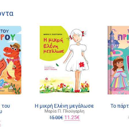
όντα
 του
Η μικρή Ελένη μεγάλωσε
Το πάρτ
υ
Μαρία Π. Πλούγαρλη
Original
Η
11.25
€
15.00
€
al
Η
price
τρέχουσα
€
τρέχουσα
was:
τιμή