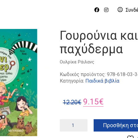
Συνδ
Γουρούνια κα
παχύδερμα
Ουλρίκε Ράιλανς
Κωδικός προϊόντος:
978-618-03-3
Κατηγορία:
Παιδικά βιβλία
Original
Η
9.15
€
12.20
€
price
τρέχουσα
was:
τιμή
Γουρούνια
Προσθήκη στο
και
12.20€.
είναι:
άλλα