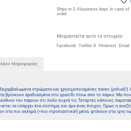
9.15€.
ξεδιάντροπα
παχύδερμα
Ships in 2-4 business days. In case of
ποσότητα
order.
Μοιραστείτε αυτό το στοιχείο:
Facebook
Twitter X
Pinterest
Email
πλέον πληροφορίες
ξεχαρβαλωμένα στρώματα και χρησιμοποιημένες πάνες (μπλιαξ!). Η
 τα βρίσκουν αραδιασμένα στο γρασίδι πίσω από το πάρκο. Μα ποιο
εύθυνο του πάρκου ότι πολύ συχνά τις Τετάρτες κάποιος παρατάει 
νεται να υπάρχει ένα σύστημα, και άρα ένας ένοχος. Όμως η αναζ
υν στα πιο σκληρά (=πιο ντροπιαστικά!) μέσα, φτάνουν στα ίχνη 