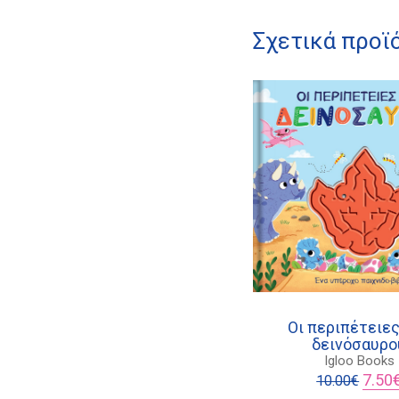
Σχετικά προϊ
Οι περιπέτειες
δεινόσαυρο
Igloo Books
Origin
7.50
10.00
€
price