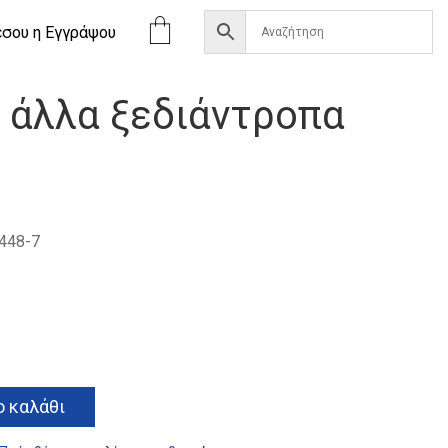
έσου η Eγγράψου
ι άλλα ξεδιάντροπα
448-7
Alternative:
 καλάθι