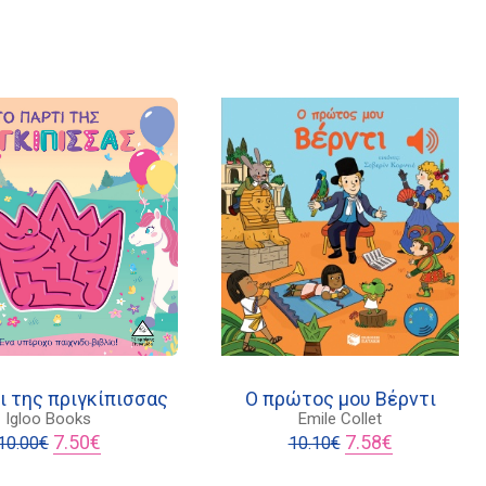
ι της πριγκίπισσας
Ο πρώτος μου Βέρντι
Igloo Books
Emile Collet
Original
Η
Original
Η
7.50
€
7.58
€
10.00
€
10.10
€
price
τρέχουσα
price
τρέχουσα
was:
τιμή
was:
τιμή