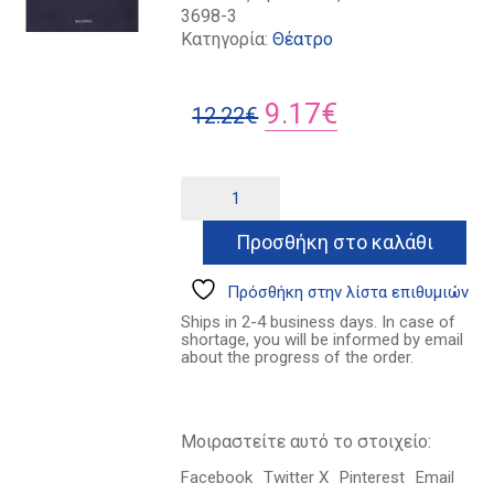
3698-3
Κατηγορία:
Θέατρο
Original
Η
9.17
€
12.22
€
price
τρέχουσα
was:
τιμή
Γέρμα
Alternative:
ποσότητα
12.22€.
είναι:
Προσθήκη στο καλάθι
9.17€.
Πρόσθήκη στην λίστα επιθυμιών
Ships in 2-4 business days. In case of
shortage, you will be informed by email
about the progress of the order.
Μοιραστείτε αυτό το στοιχείο:
Facebook
Twitter X
Pinterest
Email