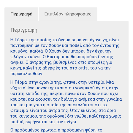
Περιγραφή
Επιπλέον πληροφορίες
Περιγραφή
Η Γέρμα, της οποίας το όνομα σημαίνει άγονη γη, είναι
παντρεμένη με τον Χουάν και ποθεί, από τον άντρα της
και μόνο, παιδιά. Ο Χουάν δεν μπορεί, δεν έχει την
φλόγα να κάνει. Ο Βικτόρ που θα μπορούσε δεν της
ανήκει. Ο άντρας της, βυθισμένος στις υποψίες για
κείνη, καλεί τις αδερφές του στο σπίτι του να την
παρακολουθούν.
Η Γέρμα, στην αγωνία της, φτάνει στην υστερία. Μια
νύχτα σ’ ένα μοναστήρι κάποιου γονιμικού άγιου, στην
ύστατη ελπίδα της, πέφτει πάνω στον Χουάν που έχει
κρυφτεί και ακούσει τον διάλογο ανάμεσα στην γυναίκα
του και μια γριά η οποία της αποκαλύπτει ότι το
φταίξιμο είναι του άντρα της. Όταν εκείνος, στα όρια
του κυνισμού, της ομολογεί ότι νιώθει καλύτερα χωρίς
παιδιά, εκρήγνυται και τον πνίγει.
Ο προδομένος έρωτας, η προδομένη φύση, το