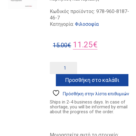
Κωδικός προϊόντος:
978-960-8187-
46-7
Κατηγορία:
Φιλοσοφία
Original
Η
11.25
€
15.00
€
price
τρέχουσα
was:
τιμή
Φιλοσοφία
Alternative:
και
15.00€.
είναι:
επιστήμη
Προσθήκη στο καλάθι
11.25€.
ποσότητα
Πρόσθήκη στην λίστα επιθυμιών
Ships in 2-4 business days. In case of
shortage, you will be informed by email
about the progress of the order.
Μοιραστείτε αυτό το στοιχείο: