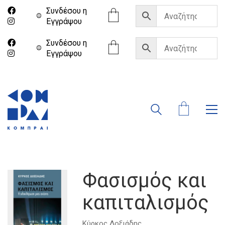
Συνδέσου η
Eγγράψου
Συνδέσου η
Eγγράψου
Φασισμός και
καπιταλισμός
Κύρκος Δοξιάδης