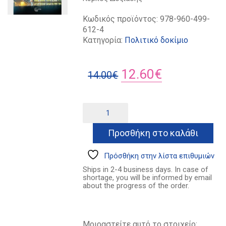
Κωδικός προϊόντος:
978-960-499-
612-4
Κατηγορία:
Πολιτικό δοκίμιο
Original
Η
12.60
€
14.00
€
price
τρέχουσα
was:
τιμή
Φασισμός
Alternative:
και
14.00€.
είναι:
καπιταλισμός
Προσθήκη στο καλάθι
12.60€.
ποσότητα
Πρόσθήκη στην λίστα επιθυμιών
Ships in 2-4 business days. In case of
shortage, you will be informed by email
about the progress of the order.
Μοιραστείτε αυτό το στοιχείο: