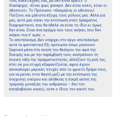
τους καλλιτέχνες σας, μα δεν είναι εμείς». Ο
Θιασάρχης: «Είναι φως φανερό. Δεν είναι εσείς, είναι οι
ηθοποιοί». Το Πρόσωπο: «Θαυμάσια, οι ηθοποιοί.
Παίζουν, και μάλιστα έξοχα, τους ρόλους μας. Αλλά για
μας, αυτό μας κάνει την εντύπωση ενός πράγματος
διαφορετικού, που θα ήθελε να είναι το ίδιο κι όμως
δεν είναι. Είναι ένα πράγμα που τους ανήκει, που δεν
ανήκει πια σ’ εμάς…».
Το αποτέλεσμα; Δεν υπάρχει στο έργο αποτέλεσμα·
αυτά τα φανταστικά Έξι πρόσωπα όπως μπαίνουν
ξαφνικά μέσα στη σκηνή του θεάτρου την ώρα της
δοκιμής και με την παρέμβασή τους ανατρέπουν τη
λογική τάξη της πραγματικότητας, αλλάζουν τη ροή της,
έτσι σε μια στιγμή εξαφανίζονται, αφού έχουν
αποκαλύψει μερικές πτυχές από το φρικτό δράμα τους,
για να μείνει στον θεατή μαζί με την εντύπωση της
σύγχυσης ονείρου και αλήθειας η πικρή γεύση της
τραγικής μοναξιάς του ανθρώπου – δεν τον
καταλαβαίνει κανείς, ούτε ο ίδιος τον εαυτό του…