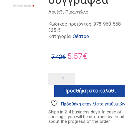
Λουίτζι Πιραντέλλο
Κωδικός προϊόντος:
978-960-558-
325-5
Κατηγορία:
Θέατρο
Original
Η
5.57
€
7.42
€
price
τρέχουσα
was:
τιμή
Έξι
Alternative:
πρόσωπα
7.42€.
είναι:
ζητούν
Προσθήκη στο καλάθι
5.57€.
συγγραφέα
ποσότητα
Πρόσθήκη στην λίστα επιθυμιών
Ships in 2-4 business days. In case of
shortage, you will be informed by email
about the progress of the order.