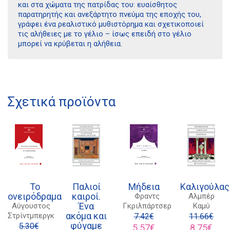
και στα χώµατα της πατρίδας του: ευαίσθητος
παρατηρητής και ανεξάρτητο πνεύµα της εποχής του,
γράφει ένα ρεαλιστικό µυθιστόρηµα και σχετικοποιεί
τις αλήθειες µε το γέλιο – ίσως επειδή στο γέλιο
µπορεί να κρύβεται η αλήθεια.
Διδότου 34, Αθήνα 106 80
Σχετικά προϊόντα
21 1750 8340
kombrai.bs@gmail.com
Πολιτική προστασίας δεδομένων
Πολιτική επιστροφών
Το
Παλιοί
Μήδεια
Καλιγούλας
Τρόποι Πληρωμής
ονειρόδραμα
καιροί.
Φραντς
Αλμπέρ
Ένα
Αύγουστος
Γκριλπάρτσερ
Καμύ
Όροι χρήσης
ακόμα και
Στρίντμπεργκ
7.42
€
11.66
€
φύγαμε
Αποστολές
5.30
€
Original
Η
Original
Η
5.57
€
8.75
€