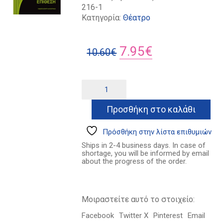
216-1
Κατηγορία:
Θέατρο
Original
Η
7.95
€
10.60
€
price
τρέχουσα
was:
τιμή
Eπίθεση
Alternative:
ποσότητα
10.60€.
είναι:
Προσθήκη στο καλάθι
7.95€.
Πρόσθήκη στην λίστα επιθυμιών
Ships in 2-4 business days. In case of
shortage, you will be informed by email
about the progress of the order.
Μοιραστείτε αυτό το στοιχείο:
Facebook
Twitter X
Pinterest
Email