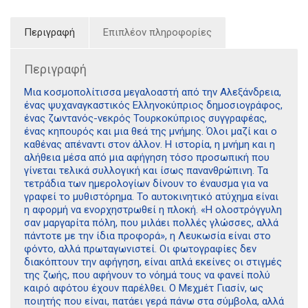
Περιγραφή
Επιπλέον πληροφορίες
Περιγραφή
Μια κοσµοπολίτισσα µεγαλοαστή από την Αλεξάνδρεια,
ένας ψυχαναγκαστικός Ελληνοκύπριος δηµοσιογράφος,
ένας ζωντανός-νεκρός Τουρκοκύπριος συγγραφέας,
ένας κηπουρός και µια θεά της µνήµης. Όλοι µαζί και ο
καθένας απέναντι στον άλλον. Η ιστορία, η µνήµη και η
αλήθεια µέσα από µια αφήγηση τόσο προσωπική που
γίνεται τελικά συλλογική και ίσως πανανθρώπινη. Τα
τετράδια των ηµερολογίων δίνουν το έναυσµα για να
γραφεί το µυθιστόρηµα. Το αυτοκινητικό ατύχηµα είναι
η αφορµή να ενορχηστρωθεί η πλοκή. «Η ολοστρόγγυλη
σαν µαργαρίτα πόλη, που µιλάει πολλές γλώσσες, αλλά
πάντοτε µε την ίδια προφορά», η Λευκωσία είναι στο
φόντο, αλλά πρωταγωνιστεί. Οι φωτογραφίες δεν
διακόπτουν την αφήγηση, είναι απλά εκείνες οι στιγµές
της ζωής, που αφήνουν το νόηµά τους να φανεί πολύ
καιρό αφότου έχουν παρέλθει. Ο Μεχµέτ Γιασίν, ως
ποιητής που είναι, πατάει γερά πάνω στα σύµβολα, αλλά