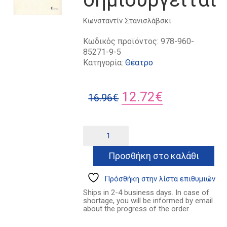
Κωνσταντίν Στανισλάβσκι
Κωδικός προϊόντος:
978-960-
85271-9-5
Κατηγορία:
Θέατρο
Original
Η
12.72
€
16.96
€
price
τρέχουσα
was:
τιμή
Ένας
Alternative:
ηθοποιός
16.96€.
είναι:
δημιουργείται
Προσθήκη στο καλάθι
12.72€.
ποσότητα
Πρόσθήκη στην λίστα επιθυμιών
Ships in 2-4 business days. In case of
shortage, you will be informed by email
about the progress of the order.