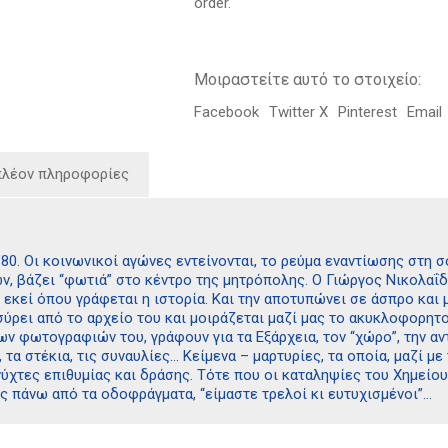
order.
Μοιραστείτε αυτό το στοιχείο:
Facebook
Twitter X
Pinterest
Email
πλέον πληροφορίες
’80. Οι κοινωνικοί αγώνες εντείνονται, το ρεύμα εναντίωσης στη
ν, βάζει “φωτιά” στο κέντρο της μητρόπολης. Ο Γιώργος Νικολαΐδ
 εκεί όπου γράφεται η ιστορία. Και την αποτυπώνει σε άσπρο και
σύρει από το αρχείο του και μοιράζεται μαζί μας το ακυκλοφορητ
ν φωτογραφιών του, γράφουν για τα Εξάρχεια, τον “χώρο”, την αντ
 τα στέκια, τις συναυλίες… Κείμενα – μαρτυρίες, τα οποία, μαζί 
νύχτες επιθυμίας και δράσης. Τότε που οι καταληψίες του Χημείο
ς πάνω από τα οδοφράγματα, “είμαστε τρελοί κι ευτυχισμένοι”…