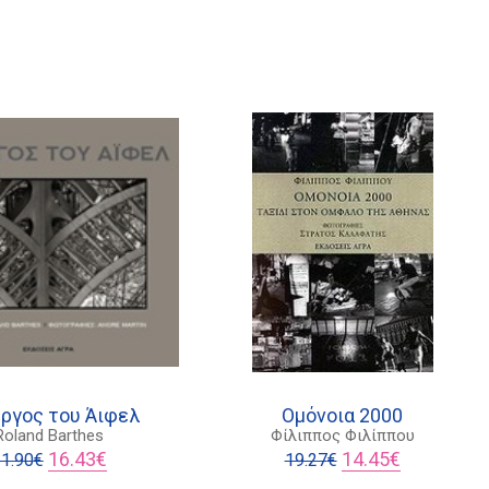
ργος του Άιφελ
Ομόνοια 2000
Roland Barthes
Φίλιππος Φιλίππου
Original
Η
Original
Η
16.43
€
14.45
€
1.90
€
19.27
€
price
τρέχουσα
price
τρέχουσα