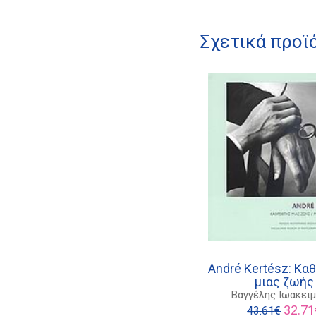
Σχετικά προϊ
André Kertész: Κ
μιας ζωής
Βαγγέλης Ιωακει
Origina
32.71
43.61
€