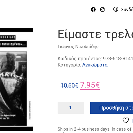
Συνδ
Είμαστε τρελο
Γιώργος Νικολαΐδης
Κωδικός προϊόντος:
978-618-8141
Κατηγορία:
Λευκώματα
Original
Η
7.95
€
10.60
€
price
τρέχουσα
was:
τιμή
Είμαστε
Προσθήκη στο
τρελοί
10.60€.
είναι:
κι
7.95€.
ευτυχισμένοι
ποσότητα
Ships in 2-4 business days. In case of