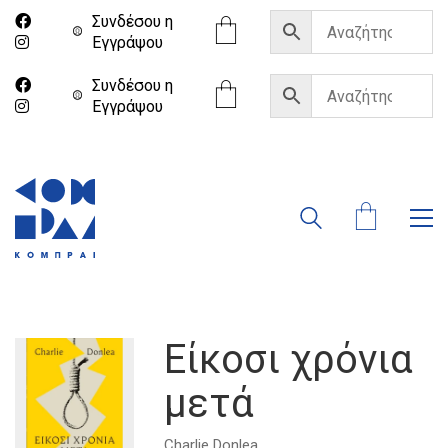
Συνδέσου η
Eγγράψου
Συνδέσου η
Eγγράψου
Είκοσι χρόνια
μετά
Charlie Donlea