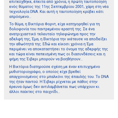
επιτεύχθηκε, έπειτα από χρόνια, η πρώτη ταυτοποίηση
ενός θύματος της 11ης Σεπτεμβρίου 2001, χάρη στη νέα
τεχνολογία DNA. Και αυτή η ταυτοποίηση κρύβει κάτι
απρόσμενο…
Το θύμα, η Βικτόρια Φορντ, είχε κατηγορηθεί για τη
δολοφονία του παντρεμένου εραστή της. Σε ένα
ανατριχιαστικό τελευταίο τηλεφώνημα προς την
αδελφή της, Έμα, η Βικτόρια την ικέτευσε να αποδείξει
την αθωότητά της. Εδώ και είκοσι χρόνια η Έμα
περιμένει να αποκαταστήσει το όνομα της αδερφής της
και τώρα είναι πεπεισμένη πως οι διασυνδέσεις και η
φήμη της Έιβερι μπορούν να βοηθήσουν…
Η Βικτόρια διατηρούσε σχέση με έναν επιτυχημένο
μυθιστοριογράφο, ο οποίος είχε βρεθεί
απαγχονισμένος στο μπαλκόνι της έπαυλής του. Το DNA
της ήταν παντού. Η Έιβερι ρίχνεται με πάθος στην
έρευνα όμως δεν αντιλαμβάνεται πως υπάρχουν κι
Διδότου 34, Αθήνα 106 80
άλλοι παίκτες στο παιχνίδι…
21 1750 8340