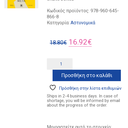
Κωδικός προϊόντος:
978-960-645-
866-8
Κατηγορία:
Αστυνομικά
Original
Η
16.92
€
18.80
€
price
τρέχουσα
was:
τιμή
Είκοσι
Alternative:
χρόνια
18.80€.
είναι:
μετά
Προσθήκη στο καλάθι
16.92€.
ποσότητα
Πρόσθήκη στην λίστα επιθυμιών
Ships in 2-4 business days. In case of
shortage, you will be informed by email
about the progress of the order.
Μοιραστείτε αυτό το στοιχείο: