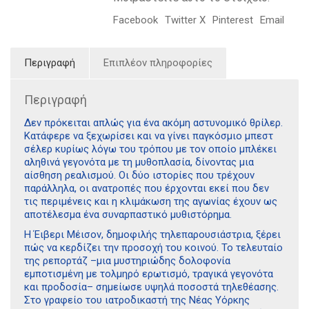
Facebook
Twitter X
Pinterest
Email
Περιγραφή
Επιπλέον πληροφορίες
Περιγραφή
Δεν πρόκειται απλώς για ένα ακόμη αστυνομικό θρίλερ.
Κατάφερε να ξεχωρίσει και να γίνει παγκόσμιο μπεστ
σέλερ κυρίως λόγω του τρόπου με τον οποίο μπλέκει
αληθινά γεγονότα με τη μυθοπλασία, δίνοντας μια
αίσθηση ρεαλισμού. Οι δύο ιστορίες που τρέχουν
παράλληλα, οι ανατροπές που έρχονται εκεί που δεν
τις περιμένεις και η κλιμάκωση της αγωνίας έχουν ως
αποτέλεσμα ένα συναρπαστικό μυθιστόρημα.
Η Έιβερι Μέισον, δημοφιλής τηλεπαρουσιάστρια, ξέρει
πώς να κερδίζει την προσοχή του κοινού. Το τελευταίο
της ρεπορτάζ –μια μυστηριώδης δολοφονία
εμποτισμένη με τολμηρό ερωτισμό, τραγικά γεγονότα
και προδοσία– σημείωσε υψηλά ποσοστά τηλεθέασης.
Στο γραφείο του ιατροδικαστή της Νέας Υόρκης