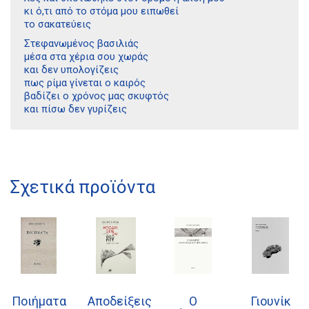
κι ό,τι από το στόμα μου ειπωθεί
το σακατεύεις
Στεφανωμένος βασιλιάς
μέσα στα χέρια σου χωράς
και δεν υπολογίζεις
πως ρίμα γίνεται ο καιρός
βαδίζει ο χρόνος μας σκυφτός
και πίσω δεν γυρίζεις
Διδότου 34, Αθήνα 106 80
Σχετικά προϊόντα
21 1750 8340
kombrai.bs@gmail.com
Πολιτική προστασίας δεδομένων
Πολιτική επιστροφών
Ποιήματα
Αποδείξεις
Ο
Γιουνίκ
Τρόποι Πληρωμής