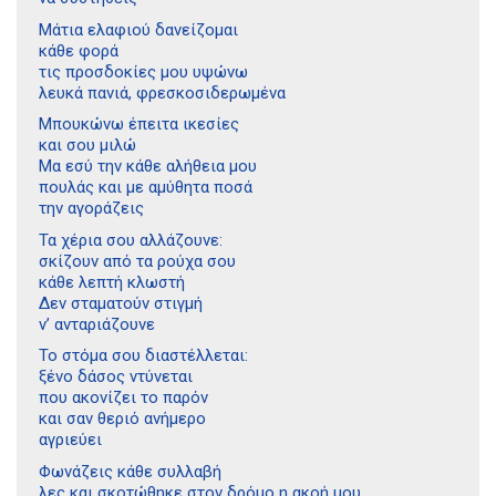
Μάτια ελαφιού δανείζομαι
κάθε φορά
τις προσδοκίες μου υψώνω
λευκά πανιά, φρεσκοσιδερωμένα
Μπουκώνω έπειτα ικεσίες
και σου μιλώ
Μα εσύ την κάθε αλήθεια μου
πουλάς και με αμύθητα ποσά
την αγοράζεις
Τα χέρια σου αλλάζουνε:
σκίζουν από τα ρούχα σου
κάθε λεπτή κλωστή
Δεν σταματούν στιγμή
ν’ ανταριάζουνε
Το στόμα σου διαστέλλεται:
ξένο δάσος ντύνεται
που ακονίζει το παρόν
και σαν θεριό ανήμερο
αγριεύει
Φωνάζεις κάθε συλλαβή
λες και σκοτώθηκε στον δρόμο η ακοή μου