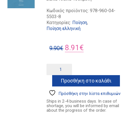
Κωδικός προϊόντος:
978-960-04-
5503-8
Κατηγορίες:
Ποίηση
,
Ποίηση ελληνική
Original
Η
8.91
€
9.90
€
price
τρέχουσα
was:
τιμή
Είδη
Alternative:
πρώτης
9.90€.
είναι:
ανάγκης
Προσθήκη στο καλάθι
8.91€.
ποσότητα
Πρόσθήκη στην λίστα επιθυμιών
Ships in 2-4 business days. In case of
shortage, you will be informed by email
about the progress of the order.