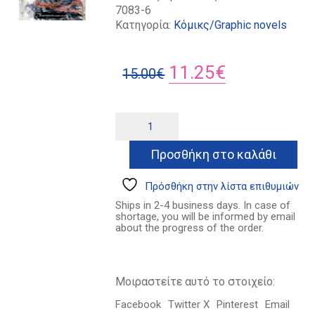
7083-6
Κατηγορία:
Κόμικς/Graphic novels
Original
Η
11.25
€
15.00
€
price
τρέχουσα
was:
τιμή
Δρακοδόντι
Alternative:
ποσότητα
15.00€.
είναι:
Προσθήκη στο καλάθι
11.25€.
Πρόσθήκη στην λίστα επιθυμιών
Ships in 2-4 business days. In case of
shortage, you will be informed by email
about the progress of the order.
Μοιραστείτε αυτό το στοιχείο:
Facebook
Twitter X
Pinterest
Email