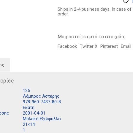
6.39€.
1749-
1921
Ships in 2-4 business days. In case of
ποσότητα
order.
Μοιραστείτε αυτό το στοιχείο:
Facebook
Twitter X
Pinterest
Email
ες
ορίες
125
Λάμπρος Αστέρης
978-960-7437-80-8
Εκάτη
οσης
2001-04-01
Μαλακό Εξώφυλλο
21×14
1