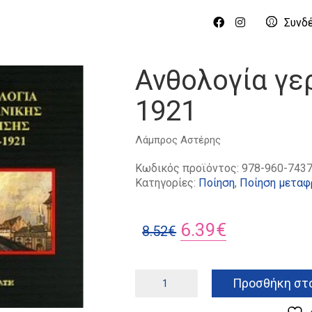
Συνδ
Ανθολογία γε
1921
Λάμπρος Αστέρης
Κωδικός προϊόντος:
978-960-7437
Κατηγορίες:
Ποίηση
,
Ποίηση μεταφ
Original
Η
6.39
€
8.52
€
price
τρέχουσα
was:
τιμή
Ανθολογία
Προσθήκη στο
γερμανικής
8.52€.
είναι:
ποίησης