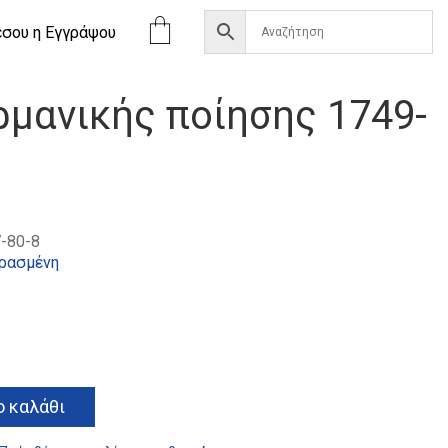
έσου η Eγγράψου
ρμανικής ποίησης 1749-
-80-8
ρασμένη
Alternative:
 καλάθι