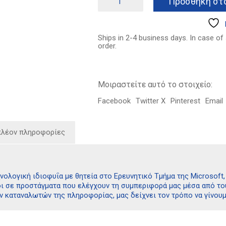
Προσθήκη στο
λόγοι
13.32€.
είναι:
για
9.99€.
να
διαγράψετε
Ships in 2-4 business days. In case of
τους
order.
λογαριασμούς
σας
από
τα
Μοιραστείτε αυτό το στοιχείο:
σόσιαλ
μίντια
Facebook
Twitter X
Pinterest
Email
τώρα
ποσότητα
πλέον πληροφορίες
νολογική ιδιοφυΐα με θητεία στο Ερευνητικό Τμήμα της Microsoft,
ι σε προστάγματα που ελέγχουν τη συμπεριφορά μας μέσα από το
ν καταναλωτών της πληροφορίας, μας δείχνει τον τρόπο να γίνουμ