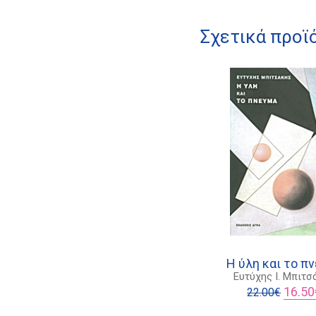
Σχετικά προϊ
Η ύλη και το π
Ευτύχης Ι. Μπιτσ
Origina
16.50
22.00
€
price