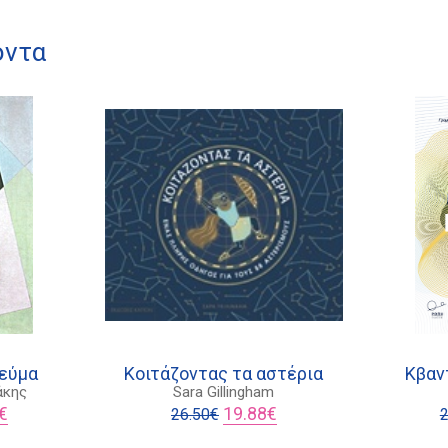
όντα
νεύμα
Κοιτάζοντας τα αστέρια
Κβαν
άκης
Sara Gillingham
l
Η
Original
Η
€
19.88
€
26.50
€
2
τρέχουσα
price
τρέχουσα