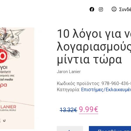
Συνδ
10 λόγοι για 
λογαριασμούς
μίντια τώρα
Jaron
Lanier
Κωδικός προϊόντος:
978-960-436-
Κατηγορία:
Επιστήμες/Εκλαικευμέ
Original
Η
9.99
€
13.32
€
price
τρέχουσα
was:
τιμή
10