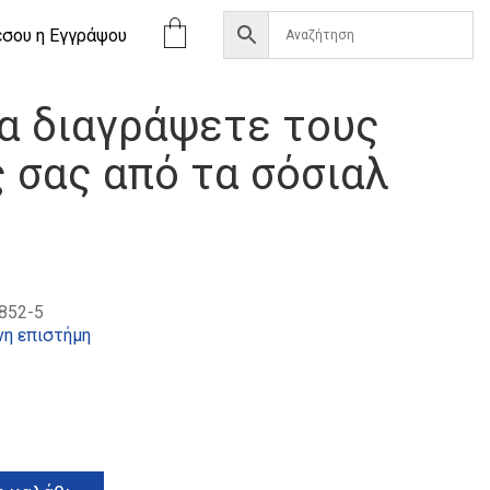
έσου η Eγγράψου
να διαγράψετε τους
 σας από τα σόσιαλ
852-5
νη επιστήμη
Alternative: