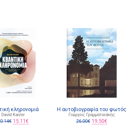
τική κληρονομιά
Η αυτοβιογραφία του φωτός
David Kaizer
Γιώργος Γραμματικάκης
Original
Η
Original
Η
15.11
€
19.50
€
0.14
€
26.00
€
price
τρέχουσα
price
τρέχουσα